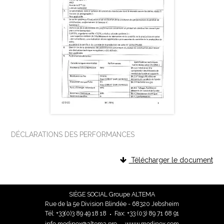
DÉCLARATIONS DES PERFORMANCES
Télécharger le document
SIÈGE SOCIAL Groupe ALTEMA
Rue de la 5e Division Blindée - 68320 Jebsheim
Tél:
81 81 94 98 3(0)33+
Fax:
19 86 17 98 (30) 33+
•
orp.ametla@xonidom.ofni
www.modinox.com